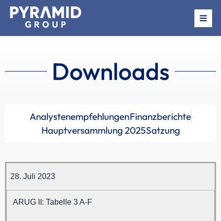
Über uns
Downloads
Beteiligungen
News
Analystenempfehlungen
Finanzberichte
Termine
Hauptversammlung 2025
Satzung
Investor Relations
28. Juli 2023
ARUG II: Tabelle 3 A-F