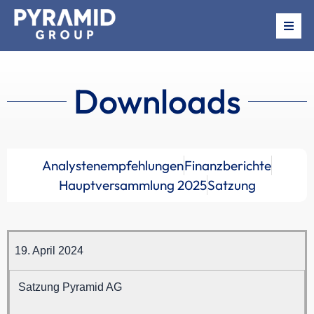
Über uns
Downloads
Beteiligungen
News
Analystenempfehlungen
Finanzberichte
Termine
Hauptversammlung 2025
Satzung
Investor Relations
19. April 2024
Satzung Pyramid AG