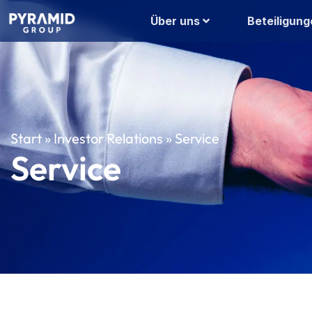
Über uns
Beteiligung
Start
»
Investor Relations
»
Service
Service