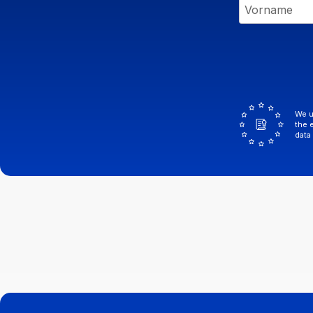
We u
the 
data