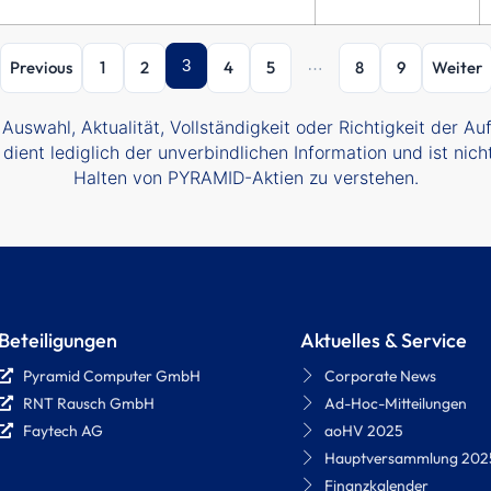
…
3
Previous
1
2
4
5
8
9
Weiter
swahl, Aktualität, Vollständigkeit oder Richtigkeit der A
 dient lediglich der unverbindlichen Information und ist ni
Halten von PYRAMID-Aktien zu verstehen.
Beteiligungen
Aktuelles & Service
Pyramid Computer GmbH
Corporate News
RNT Rausch GmbH
Ad-Hoc-Mitteilungen
Faytech AG
aoHV 2025
Hauptversammlung 202
Finanzkalender