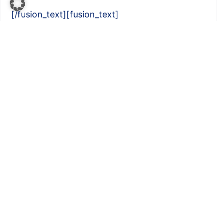
[/fusion_text][fusion_text]
[text-blocks id=“778″ slug=“kontakt-mic-ag“]
[/fusion_text][/fusion_builder_column]
[/fusion_builder_row]
[/fusion_builder_container]
Previous
Next