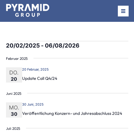
Über uns
Beteiligungen
Vera
20/02/2025
 - 
06/08/2026
Ans
Liste
Ans
Datum
Navi
wählen.
Nav
Februar 2025
News
20 Februar, 2025
DO.
Termine
Update Call Q4/24
20
Juni 2025
Investor Relations
30 Juni, 2025
MO.
Veröffentlichung Konzern- und Jahresabschluss 2024
30
Juli 2025