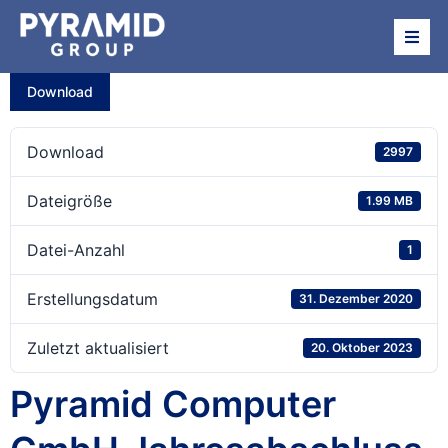
Über uns
Download
Beteiligungen
Download
2997
News
Dateigröße
1.99 MB
Datei-Anzahl
1
Termine
Erstellungsdatum
31. Dezember 2020
Investor Relations
Zuletzt aktualisiert
20. Oktober 2023
Pyramid Computer