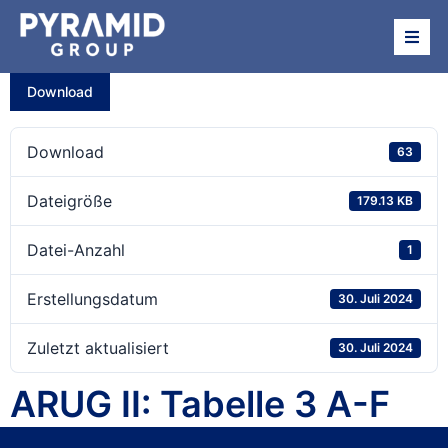
Über uns
Download
Beteiligungen
Download
63
News
Dateigröße
179.13 KB
Datei-Anzahl
1
Termine
Erstellungsdatum
30. Juli 2024
Investor Relations
Zuletzt aktualisiert
30. Juli 2024
ARUG II: Tabelle 3 A-F