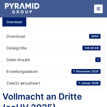
Über uns
Download
Beteiligungen
Download
3650
News
Dateigröße
146.08 KB
Datei-Anzahl
1
Termine
Erstellungsdatum
7. November 2025
Investor Relations
Zuletzt aktualisiert
7. Januar 2026
Vollmacht an Dritte