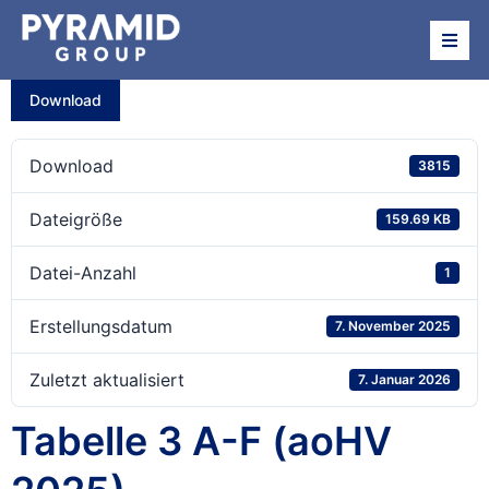
Über uns
Download
Beteiligungen
Download
3815
News
Dateigröße
159.69 KB
Datei-Anzahl
1
Termine
Erstellungsdatum
7. November 2025
Investor Relations
Zuletzt aktualisiert
7. Januar 2026
Tabelle 3 A-F (aoHV