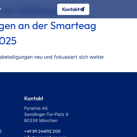
von Aktienpakt an
Kontakt
ungen an der Smarteag
2025
eteiligungen neu und fokussiert sich weiter
Kontakt
Pyramid AG
Sendlinger-Tor-Platz 8
80336 München
+49 89 244192 200
5