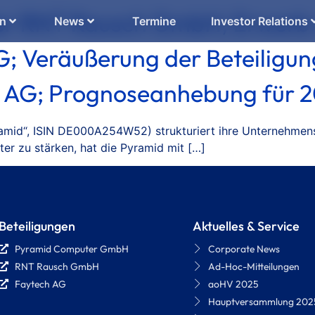
er RNT Rausch GmbH; Erwerb 
en
News
Termine
Investor Relations
AG; Veräußerung der Beteilig
s AG; Prognoseanhebung für 
mid“, ISIN DE000A254W52) strukturiert ihre Unternehmensb
ter zu stärken, hat die Pyramid mit […]
Beteiligungen
Aktuelles & Service
Pyramid Computer GmbH
Corporate News
RNT Rausch GmbH
Ad-Hoc-Mitteilungen
Faytech AG
aoHV 2025
Hauptversammlung 202