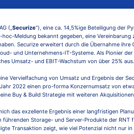
AG („
Securize
“), eine ca. 14,5%ige Beteiligung der 
d-hoc-Meldung bekannt gegeben, eine Vereinbarung 
haben. Securize erweitert durch die Übernahme ihre 
loud- und Unternehmens-IT-Systeme. Als Pionier der 
rliches Umsatz- und EBIT-Wachstum von über 25% aus
ine Vervielfachung von Umsatz und Ergebnis der Secu
m Jahr 2022 einen pro-forma Konzernumsatz von etw
eine Buy & Build Strategie mit weiteren Akquisition
ich das exzellente Ergebnis einer langfristigen Pla
sch führenden Storage- und Server-Produkte der RNT 
gte Transaktion zeigt, wie viel Potenzial nicht nur i