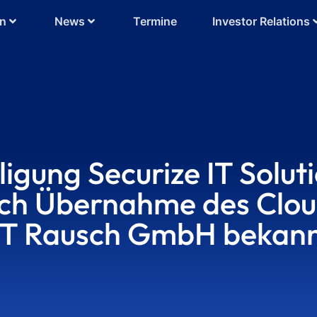
en
News
Termine
Investor Relations
igung Securize IT Solut
rch Übernahme des Clou
RNT Rausch GmbH bekan