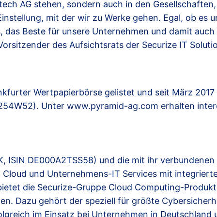
ch AG stehen, sondern auch in den Gesellschaften, a
Einstellung, mit der wir zu Werke gehen. Egal, ob es
s, das Beste für unsere Unternehmen und damit auch 
rsitzender des Aufsichtsrats der Securize IT Soluti
nkfurter Wertpapierbörse gelistet und seit März 201
254W52). Unter www.pyramid-ag.com erhalten intere
14K, ISIN DE000A2TSS58) und die mit ihr verbundene
Cloud und Unternehmens-IT Services mit integrierte
ietet die Securize-Gruppe Cloud Computing-Produkte
. Dazu gehört der speziell für größte Cybersicherh
rfolgreich im Einsatz bei Unternehmen in Deutschland