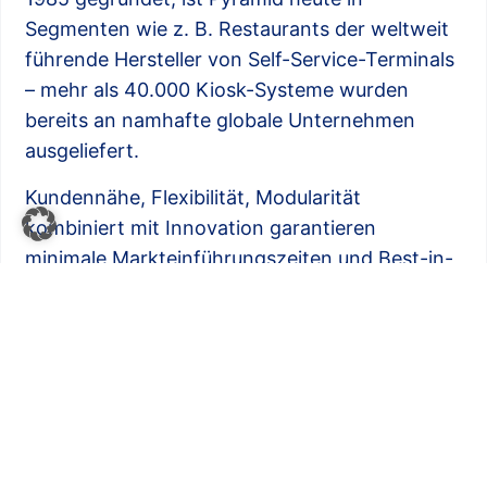
Segmenten wie z. B. Restaurants der weltweit
führende Hersteller von Self-Service-Terminals
– mehr als 40.000 Kiosk-Systeme wurden
bereits an namhafte globale Unternehmen
ausgeliefert.
Kundennähe, Flexibilität, Modularität
kombiniert mit Innovation garantieren
minimale Markteinführungszeiten und Best-in-
Class-Lösungen für den schnell wachsenden
Markt der digitalisierten Marktplätze.
Mehr als 130 Mitarbeiter sind am Hauptsitz in
Freiburg im Breisgau und am Produktions- und
Logistikstandort in der Nähe von Erfurt tätig.
Über die mic AG: