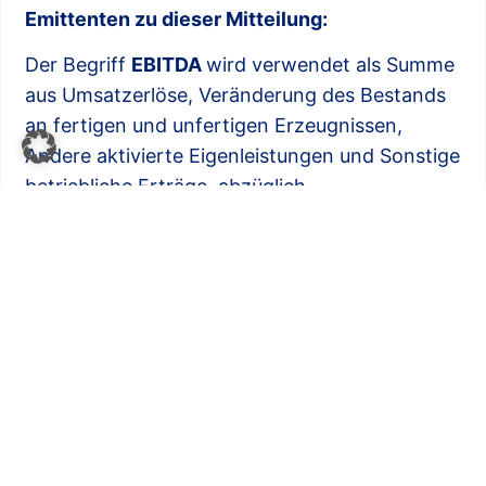
Emittenten zu dieser Mitteilung:
Der Begriff
EBITDA
wird verwendet als Summe
aus Umsatzerlöse, Veränderung des Bestands
an fertigen und unfertigen Erzeugnissen,
Andere aktivierte Eigenleistungen und Sonstige
betriebliche Erträge, abzüglich
Materialaufwand, Personalaufwand und
Sonstige betriebliche Aufwendungen.
Die finalen Zahlen für das Geschäftsjahr 2024
können von den in dieser Mitteilung genannten
vorläufigen Ergebnissen abweichen und
insofern zu Änderungen der genannten
Wachstumsraten führen.
Über die Pyramid AG: