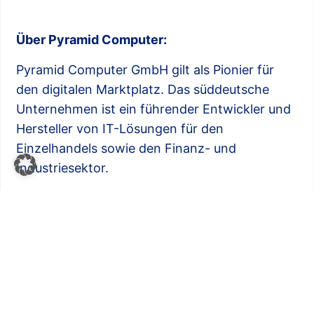
Über Pyramid Computer:
Pyramid Computer GmbH gilt als Pionier für
den digitalen Marktplatz. Das süddeutsche
Unternehmen ist ein führender Entwickler und
Hersteller von IT-Lösungen für den
Einzelhandels sowie den Finanz- und
Industriesektor.
Die kundenspezifischen Hardware-Lösungen
umfassen interaktive Kiosk-Systeme,
Netzwerke & Sicherheit sowie IT-Lösungen.
1985 gegründet, ist Pyramid heute in
Segmenten wie z.B. Restaurants der weltweit
führende Hersteller von Self-Service-Terminals