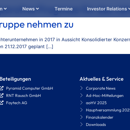
operative Prognose für das Ja
en
News
Termine
Investor Relations
Gruppe nehmen zu
chterunternehmen in 2017 in Aussicht Konsolidierter Konze
 21.12.2017 geplant […]
Beteiligungen
Aktuelles & Service
Pyramid Computer GmbH
Corporate News
RNT Rausch GmbH
Ad-Hoc-Mitteilungen
Faytech AG
aoHV 2025
Hauptversammlung 202
Finanzkalender
Downloads