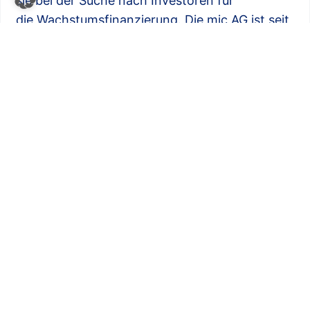
sie bei der Suche nach Investoren für
die Wachstumsfinanzierung. Die mic AG ist seit
Oktober 2006 an der Frankfurter
Wertpapierbörse gelistet und seit März 2017 in
das Scale-Segment einbezogen (Börsenkürzel:
M3B, ISIN: DE000A0KF6S5).
Mehr Informationen zur mic AG erhalten
interessierte Anleger unter www.mic-ag.eu.
Über die micData AG:
Die micData AG und die mit ihr verbundenen
Unternehmen (zusammen „micData-Gruppe“)
sind ein Technologie- und Lösungsanbieter im
Wachstumsfeld „Big Data“-Technologien und
Anwendungen zur Optimierung, Analyse und
Bearbeitung großer Datenmengen. Die