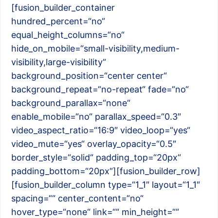
[fusion_builder_container
hundred_percent=“no“
equal_height_columns=“no“
hide_on_mobile=“small-visibility,medium-
visibility,large-visibility“
background_position=“center center“
background_repeat=“no-repeat“ fade=“no“
background_parallax=“none“
enable_mobile=“no“ parallax_speed=“0.3″
video_aspect_ratio=“16:9″ video_loop=“yes“
video_mute=“yes“ overlay_opacity=“0.5″
border_style=“solid“ padding_top=“20px“
padding_bottom=“20px“][fusion_builder_row]
[fusion_builder_column type=“1_1″ layout=“1_1″
spacing=““ center_content=“no“
hover_type=“none“ link=““ min_height=““