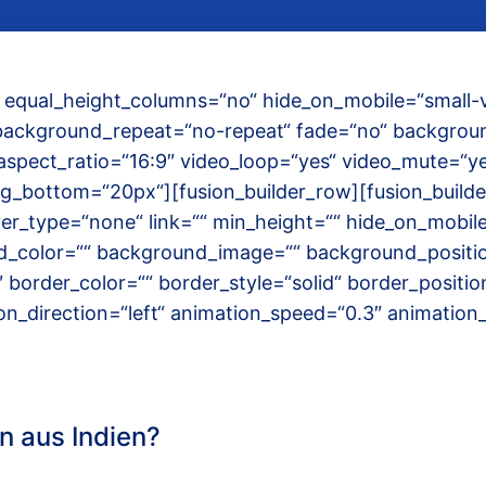
equal_height_columns=“no“ hide_on_mobile=“small-visi
“ background_repeat=“no-repeat“ fade=“no“ backgrou
aspect_ratio=“16:9″ video_loop=“yes“ video_mute=“ye
g_bottom=“20px“][fusion_builder_row][fusion_builde
er_type=“none“ link=““ min_height=““ hide_on_mobile=
ground_color=““ background_image=““ background_positio
order_color=““ border_style=“solid“ border_position
_direction=“left“ animation_speed=“0.3″ animation_o
n aus Indien?