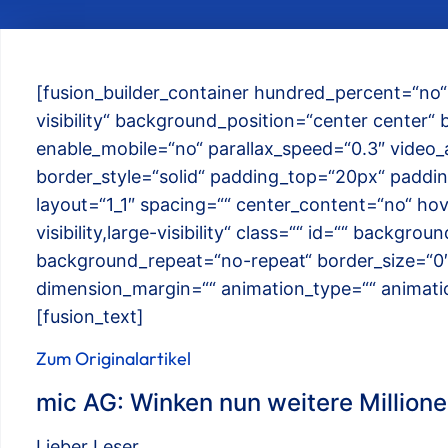
[fusion_builder_container hundred_percent=“no“ 
visibility“ background_position=“center center
enable_mobile=“no“ parallax_speed=“0.3″ video_
border_style=“solid“ padding_top=“20px“ paddin
layout=“1_1″ spacing=““ center_content=“no“ hov
visibility,large-visibility“ class=““ id=““ back
background_repeat=“no-repeat“ border_size=“0″ b
dimension_margin=““ animation_type=““ animation
[fusion_text]
Zum Originalartikel
mic AG: Winken nun weitere Millione
Lieber Leser,