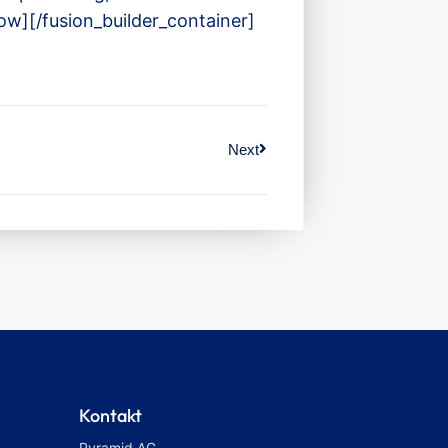
ow][/fusion_builder_container]
Next
Kontakt
Pyramid AG