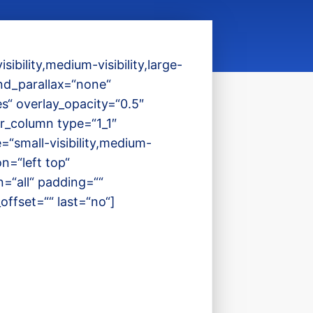
bility,medium-visibility,large-
nd_parallax=“none“
s“ overlay_opacity=“0.5″
r_column type=“1_1″
“small-visibility,medium-
n=“left top“
=“all“ padding=““
ffset=““ last=“no“]