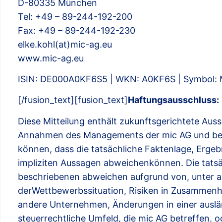
D-80335 München
Tel: +49 – 89-244-192-200
Fax: +49 – 89-244-192-230
elke.kohl(at)mic-ag.eu
www.mic-ag.eu
ISIN: DE000A0KF6S5 | WKN: A0KF6S | Symbol:
[/fusion_text][fusion_text]
Haftungsausschluss:
Diese Mitteilung enthält zukunftsgerichtete Au
Annahmen des Managements der mic AG und bein
können, dass die tatsächliche Faktenlage, Ergeb
impliziten Aussagen abweichenkönnen. Die tatsä
beschriebenen abweichen aufgrund von, unter a
derWettbewerbssituation, Risiken in Zusamme
andere Unternehmen, Änderungen in einer auslä
steuerrechtliche Umfeld, die mic AG betreffen, 